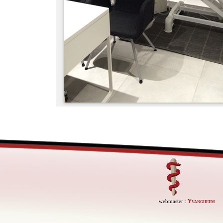
webmaster :
Yvangheem