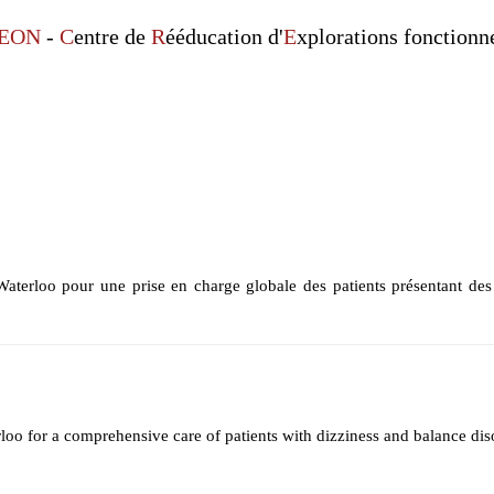
EON
-
C
entre de
R
ééducation d'
E
xplorations fonctionn
Waterloo pour une prise en charge globale des patients présentant des 
loo for a comprehensive care of patients with dizziness and balance dis